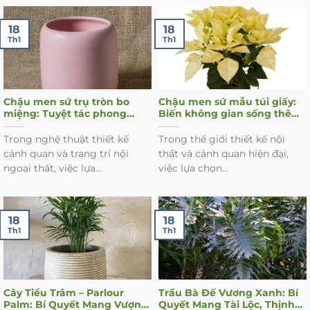
18
18
Th1
Th1
Chậu men sứ trụ tròn bo
Chậu men sứ mẫu túi giấy:
miệng: Tuyệt tác phong
Biến không gian sống thêm
thủy cho không gian sống
sang trọng và hợp phong
thủy
Trong nghệ thuật thiết kế
Trong thế giới thiết kế nội
cảnh quan và trang trí nội
thất và cảnh quan hiện đại,
ngoại thất, việc lựa...
việc lựa chọn...
18
18
Th1
Th1
Cây Tiểu Trâm – Parlour
Trầu Bà Đế Vương Xanh: Bí
Palm: Bí Quyết Mang Vượng
Quyết Mang Tài Lộc, Thịnh