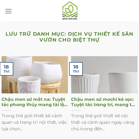
Chuyển
đến
nội
dung
LƯU TRỮ DANH MỤC:
DỊCH VỤ THIẾT KẾ SÂN
VƯỜN CHO BIỆT THỰ
18
18
Th1
Th1
Chậu men sứ mắt na: Tuyệt
Chậu men sứ mochi kẻ sọc:
tác phong thủy mang tài lộc,
Tuyệt tác trang trí, mang tài
vượng khí vào không gian
lộc vào nhà
sống
Trong thế giới thiết kế cảnh
Trong thế giới thiết kế nội
quan và trang trí nội thất, việc
thất và cảnh quan ngày càng
lựa chọn...
chú trọng đến...