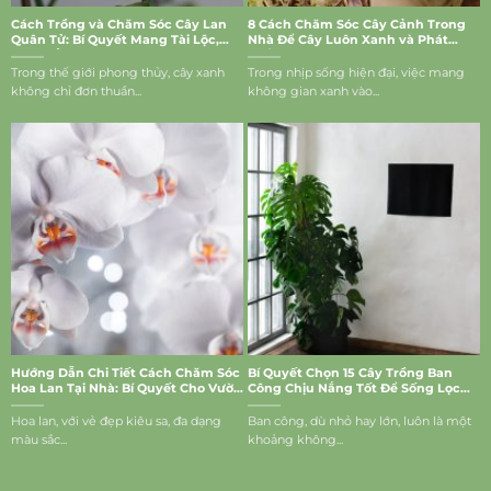
Cách Trồng và Chăm Sóc Cây Lan
8 Cách Chăm Sóc Cây Cảnh Trong
Quân Tử: Bí Quyết Mang Tài Lộc,
Nhà Để Cây Luôn Xanh và Phát
May Mắn Vào Nhà
Triển Tốt
Trong thế giới phong thủy, cây xanh
Trong nhịp sống hiện đại, việc mang
không chỉ đơn thuần...
không gian xanh vào...
Hướng Dẫn Chi Tiết Cách Chăm Sóc
Bí Quyết Chọn 15 Cây Trồng Ban
Hoa Lan Tại Nhà: Bí Quyết Cho Vườn
Công Chịu Nắng Tốt Để Sống Lọc
Lan Rực Rỡ
Bụi, Mang Vượng Khí Vào Nhà
Hoa lan, với vẻ đẹp kiêu sa, đa dạng
Ban công, dù nhỏ hay lớn, luôn là một
màu sắc...
khoảng không...