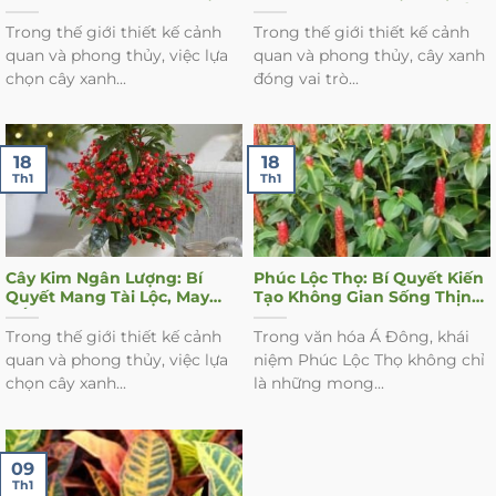
Khí và Sự Thanh Lọc Cho
Vượng Vào Không Gian Sống
Ngôi Nhà Của Bạn
Của Bạn
Trong thế giới thiết kế cảnh
Trong thế giới thiết kế cảnh
quan và phong thủy, việc lựa
quan và phong thủy, cây xanh
chọn cây xanh...
đóng vai trò...
18
18
Th1
Th1
Cây Kim Ngân Lượng: Bí
Phúc Lộc Thọ: Bí Quyết Kiến
Quyết Mang Tài Lộc, May
Tạo Không Gian Sống Thịnh
Mắn và Hút Sinh Khí Cho
Vượng Từ Cây Xanh Phong
Không Gian Sống Của Bạn
Thủy
Trong thế giới thiết kế cảnh
Trong văn hóa Á Đông, khái
quan và phong thủy, việc lựa
niệm Phúc Lộc Thọ không chỉ
chọn cây xanh...
là những mong...
09
Th1