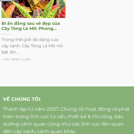
Bí ẩn đằng sau vẻ đẹp của
Cây Tòng Lá Mít: Phong
thủy, công dụng và cách
chăm sóc
Trong thế giới đa dạng của
cây xanh, Cây Tòng Lá Mít nổi
bật lên...
1 CÁC BÌNH LUẬN
VỀ CHÚNG TÔI
Thành lập từ năm 2007. Chúng tôi hoạt động và phát
triển trong lĩnh vực tư vấn, thiết kế & thi công, bảo
dưỡng cảnh quan cũng như các lĩnh vực liên quan
đến cây xanh, cảnh quan khác.