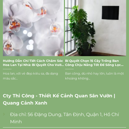
Hướng Dẫn Chi Tiết Cách Chăm Sóc
Bí Quyết Chọn 15 Cây Trồng Ban
Hoa Lan Tại Nhà: Bí Quyết Cho Vườn
Công Chịu Nắng Tốt Để Sống Lọc
Lan Rực Rỡ
Bụi, Mang Vượng Khí Vào Nhà
Hoa lan, với vẻ đẹp kiêu sa, đa dạng
Ban công, dù nhỏ hay lớn, luôn là một
màu sắc...
khoảng không...
Cty Thi Công - Thiết Kế Cảnh Quan Sân Vườn |
Quang Cảnh Xanh
Địa chỉ: 56 Đặng Dung, Tân Định, Quận 1, Hồ Chí
Minh