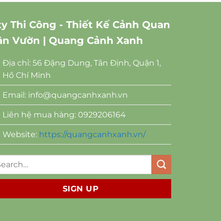
ty Thi Công - Thiết Kế Cảnh Quan
ân Vườn | Quang Cảnh Xanh
Địa chỉ: 56 Đặng Dung, Tân Định, Quận 1,
Hồ Chí Minh
Email:
info@quangcanhxanh.vn
Liên hệ mua hàng: 0929206164
Website:
https://quangcanhxanh.vn/
SIGN UP