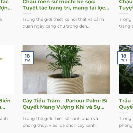
tác
Chậu men sứ mochi kẻ sọc:
Chậu
ượng
Tuyệt tác trang trí, mang tài lộc
Tuyệ
vào nhà
gian
à
Trong thế giới thiết kế nội thất và cảnh
Trong 
quan ngày càng chú trọng đến...
trang t
18
18
Th1
Th1
Biến
Cây Tiểu Trâm – Parlour Palm: Bí
Trầu
g
Quyết Mang Vượng Khí và Sự
Quyế
Thanh Lọc Cho Ngôi Nhà Của
Vượn
cảnh
Trong thế giới thiết kế cảnh quan và
Trong 
Bạn
Của 
phong thủy, việc lựa chọn cây xanh...
phong 