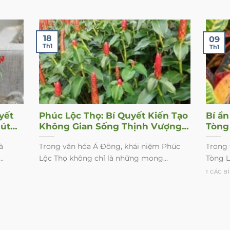
18
09
Th1
Th1
yết
Phúc Lộc Thọ: Bí Quyết Kiến Tạo
Bí ẩ
Hút
Không Gian Sống Thịnh Vượng
Tòng
ống
Từ Cây Xanh Phong Thủy
dụng
à
Trong văn hóa Á Đông, khái niệm Phúc
Trong 
.
Lộc Thọ không chỉ là những mong...
Tòng Lá
1 CÁC B