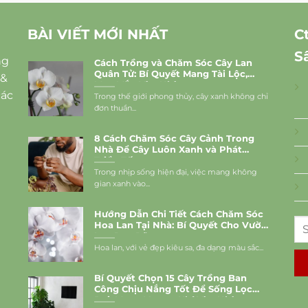
BÀI VIẾT MỚI NHẤT
C
S
ng
Cách Trồng và Chăm Sóc Cây Lan
Quân Tử: Bí Quyết Mang Tài Lộc,
 &
May Mắn Vào Nhà
các
Trong thế giới phong thủy, cây xanh không chỉ
đơn thuần...
8 Cách Chăm Sóc Cây Cảnh Trong
Nhà Để Cây Luôn Xanh và Phát
Triển Tốt
Trong nhịp sống hiện đại, việc mang không
gian xanh vào...
Hướng Dẫn Chi Tiết Cách Chăm Sóc
Hoa Lan Tại Nhà: Bí Quyết Cho Vườn
Lan Rực Rỡ
Hoa lan, với vẻ đẹp kiêu sa, đa dạng màu sắc...
Bí Quyết Chọn 15 Cây Trồng Ban
Công Chịu Nắng Tốt Để Sống Lọc
Bụi, Mang Vượng Khí Vào Nhà