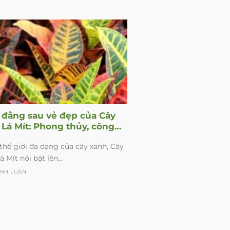
n đằng sau vẻ đẹp của Cây
 Lá Mít: Phong thủy, công
 và cách chăm sóc
thế giới đa dạng của cây xanh, Cây
 Mít nổi bật lên...
ÌNH LUẬN