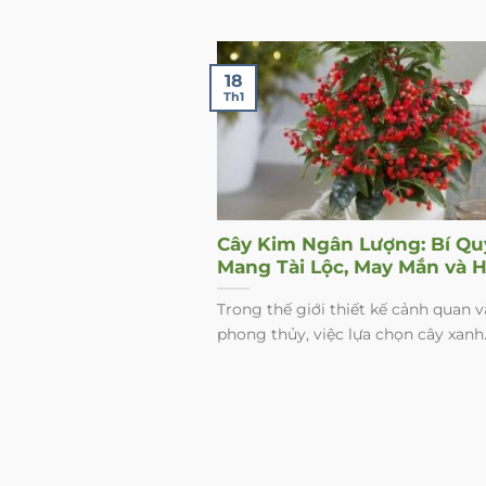
18
Th1
Cây Kim Ngân Lượng: Bí Qu
Mang Tài Lộc, May Mắn và 
Sinh Khí Cho Không Gian S
Trong thế giới thiết kế cảnh quan v
Của Bạn
phong thủy, việc lựa chọn cây xanh..