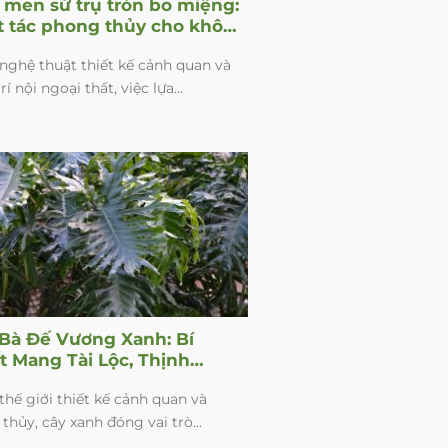
 men sứ trụ tròn bo miệng:
t tác phong thủy cho không
 sống
nghệ thuật thiết kế cảnh quan và
rí nội ngoại thất, việc lựa...
 Bà Đế Vương Xanh: Bí
t Mang Tài Lộc, Thịnh
g Vào Không Gian Sống
thế giới thiết kế cảnh quan và
Bạn
thủy, cây xanh đóng vai trò...