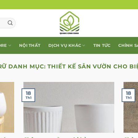
ORE
NỘI THẤT
DỊCH VỤ KHÁC
TIN TỨC
CHÍNH 
RỮ DANH MỤC:
THIẾT KẾ SÂN VƯỜN CHO BI
18
18
Th1
Th1