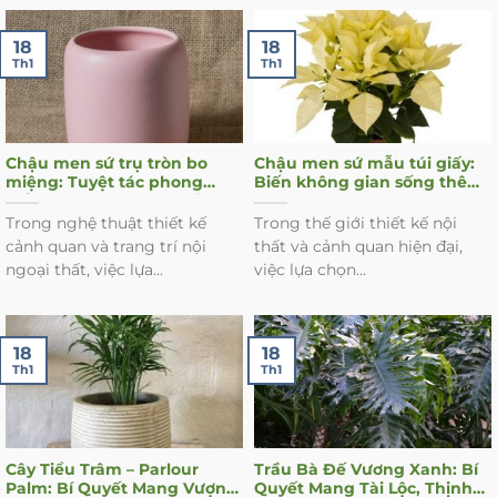
18
18
Th1
Th1
Chậu men sứ trụ tròn bo
Chậu men sứ mẫu túi giấy:
miệng: Tuyệt tác phong
Biến không gian sống thêm
thủy cho không gian sống
sang trọng và hợp phong
thủy
Trong nghệ thuật thiết kế
Trong thế giới thiết kế nội
cảnh quan và trang trí nội
thất và cảnh quan hiện đại,
ngoại thất, việc lựa...
việc lựa chọn...
18
18
Th1
Th1
Cây Tiểu Trâm – Parlour
Trầu Bà Đế Vương Xanh: Bí
Palm: Bí Quyết Mang Vượng
Quyết Mang Tài Lộc, Thịnh