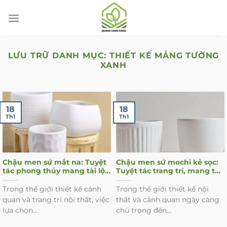
Chuyển
đến
nội
dung
LƯU TRỮ DANH MỤC:
THIẾT KẾ MẢNG TƯỜNG
XANH
18
18
Th1
Th1
Chậu men sứ mắt na: Tuyệt
Chậu men sứ mochi kẻ sọc:
tác phong thủy mang tài lộc,
Tuyệt tác trang trí, mang tài
vượng khí vào không gian
lộc vào nhà
sống
Trong thế giới thiết kế cảnh
Trong thế giới thiết kế nội
quan và trang trí nội thất, việc
thất và cảnh quan ngày càng
lựa chọn...
chú trọng đến...