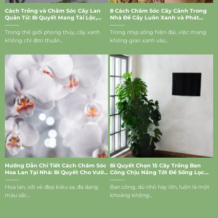
Cách Trồng và Chăm Sóc Cây Lan
8 Cách Chăm Sóc Cây Cảnh Trong
Quân Tử: Bí Quyết Mang Tài Lộc,
Nhà Để Cây Luôn Xanh và Phát
May Mắn Vào Nhà
Triển Tốt
Trong thế giới phong thủy, cây xanh
Trong nhịp sống hiện đại, việc mang
không chỉ đơn thuần...
không gian xanh vào...
Hướng Dẫn Chi Tiết Cách Chăm Sóc
Bí Quyết Chọn 15 Cây Trồng Ban
Hoa Lan Tại Nhà: Bí Quyết Cho Vườn
Công Chịu Nắng Tốt Để Sống Lọc
Lan Rực Rỡ
Bụi, Mang Vượng Khí Vào Nhà
Hoa lan, với vẻ đẹp kiêu sa, đa dạng
Ban công, dù nhỏ hay lớn, luôn là một
màu sắc...
khoảng không...