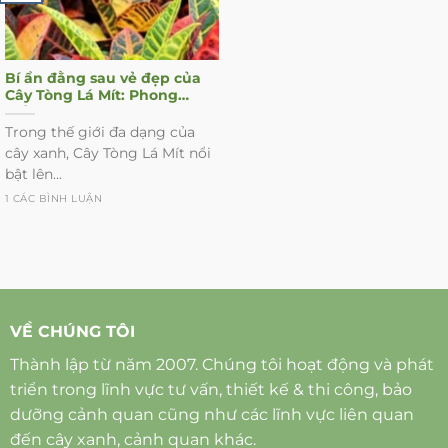
Bí ẩn đằng sau vẻ đẹp của
Cây Tòng Lá Mít: Phong
thủy, công dụng và cách
chăm sóc
Trong thế giới đa dạng của
cây xanh, Cây Tòng Lá Mít nổi
bật lên...
1 CÁC BÌNH LUẬN
VỀ CHÚNG TÔI
Thành lập từ năm 2007. Chúng tôi hoạt động và phát
triển trong lĩnh vực tư vấn, thiết kế & thi công, bảo
dưỡng cảnh quan cũng như các lĩnh vực liên quan
đến cây xanh, cảnh quan khác.