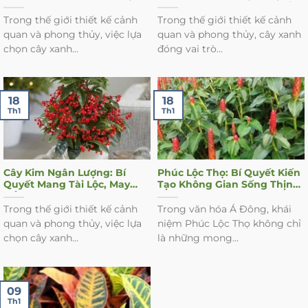
Khí và Sự Thanh Lọc Cho
Vượng Vào Không Gian Sống
Ngôi Nhà Của Bạn
Của Bạn
Trong thế giới thiết kế cảnh
Trong thế giới thiết kế cảnh
quan và phong thủy, việc lựa
quan và phong thủy, cây xanh
chọn cây xanh...
đóng vai trò...
18
18
Th1
Th1
Cây Kim Ngân Lượng: Bí
Phúc Lộc Thọ: Bí Quyết Kiến
Quyết Mang Tài Lộc, May
Tạo Không Gian Sống Thịnh
Mắn và Hút Sinh Khí Cho
Vượng Từ Cây Xanh Phong
Không Gian Sống Của Bạn
Thủy
Trong thế giới thiết kế cảnh
Trong văn hóa Á Đông, khái
quan và phong thủy, việc lựa
niệm Phúc Lộc Thọ không chỉ
chọn cây xanh...
là những mong...
09
Th1