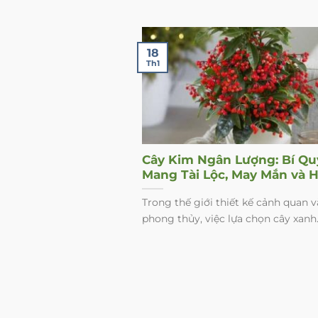
18
Th1
Cây Kim Ngân Lượng: Bí Qu
Mang Tài Lộc, May Mắn và 
Sinh Khí Cho Không Gian S
Trong thế giới thiết kế cảnh quan v
Của Bạn
phong thủy, việc lựa chọn cây xanh..