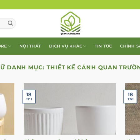
ORE
NỘI THẤT
DỊCH VỤ KHÁC
TIN TỨC
CHÍNH 
RỮ DANH MỤC:
THIẾT KẾ CẢNH QUAN TRƯỜ
18
18
Th1
Th1