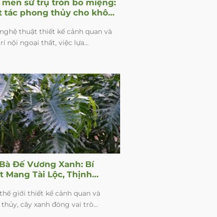
 men sứ trụ tròn bo miệng:
t tác phong thủy cho không
 sống
nghệ thuật thiết kế cảnh quan và
rí nội ngoại thất, việc lựa...
 Bà Đế Vương Xanh: Bí
t Mang Tài Lộc, Thịnh
g Vào Không Gian Sống
thế giới thiết kế cảnh quan và
Bạn
thủy, cây xanh đóng vai trò...