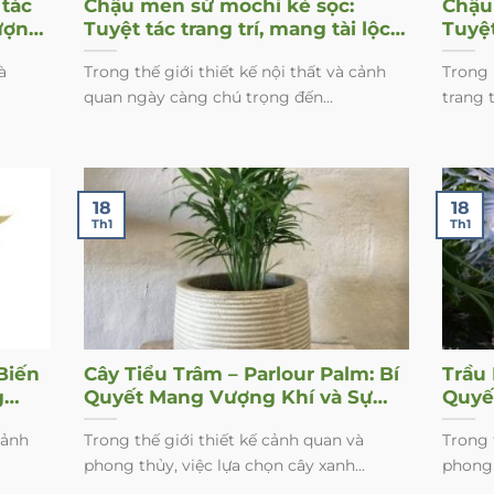
tác
Chậu men sứ mochi kẻ sọc:
Chậu
ượng
Tuyệt tác trang trí, mang tài lộc
Tuyệ
vào nhà
gian
à
Trong thế giới thiết kế nội thất và cảnh
Trong 
quan ngày càng chú trọng đến...
trang t
18
18
Th1
Th1
Biến
Cây Tiểu Trâm – Parlour Palm: Bí
Trầu
g
Quyết Mang Vượng Khí và Sự
Quyế
Thanh Lọc Cho Ngôi Nhà Của
Vượn
cảnh
Trong thế giới thiết kế cảnh quan và
Trong 
Bạn
Của 
phong thủy, việc lựa chọn cây xanh...
phong 