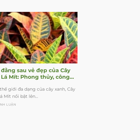
n đằng sau vẻ đẹp của Cây
 Lá Mít: Phong thủy, công
 và cách chăm sóc
thế giới đa dạng của cây xanh, Cây
 Mít nổi bật lên...
ÌNH LUẬN