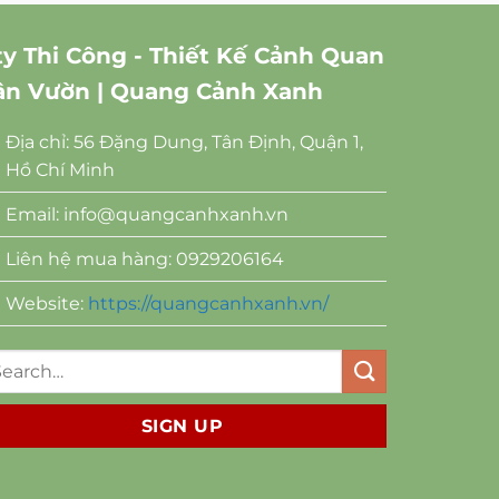
ty Thi Công - Thiết Kế Cảnh Quan
ân Vườn | Quang Cảnh Xanh
Địa chỉ: 56 Đặng Dung, Tân Định, Quận 1,
Hồ Chí Minh
Email:
info@quangcanhxanh.vn
Liên hệ mua hàng: 0929206164
Website:
https://quangcanhxanh.vn/
SIGN UP