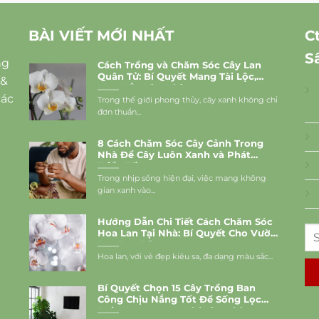
BÀI VIẾT MỚI NHẤT
C
S
ng
Cách Trồng và Chăm Sóc Cây Lan
Quân Tử: Bí Quyết Mang Tài Lộc,
 &
May Mắn Vào Nhà
các
Trong thế giới phong thủy, cây xanh không chỉ
đơn thuần...
8 Cách Chăm Sóc Cây Cảnh Trong
Nhà Để Cây Luôn Xanh và Phát
Triển Tốt
Trong nhịp sống hiện đại, việc mang không
gian xanh vào...
Hướng Dẫn Chi Tiết Cách Chăm Sóc
Hoa Lan Tại Nhà: Bí Quyết Cho Vườn
Lan Rực Rỡ
Hoa lan, với vẻ đẹp kiêu sa, đa dạng màu sắc...
Bí Quyết Chọn 15 Cây Trồng Ban
Công Chịu Nắng Tốt Để Sống Lọc
Bụi, Mang Vượng Khí Vào Nhà