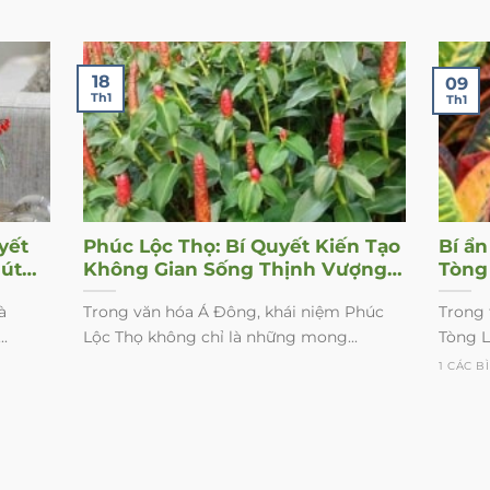
18
09
Th1
Th1
yết
Phúc Lộc Thọ: Bí Quyết Kiến Tạo
Bí ẩ
Hút
Không Gian Sống Thịnh Vượng
Tòng
ống
Từ Cây Xanh Phong Thủy
dụng
à
Trong văn hóa Á Đông, khái niệm Phúc
Trong 
.
Lộc Thọ không chỉ là những mong...
Tòng Lá
1 CÁC B