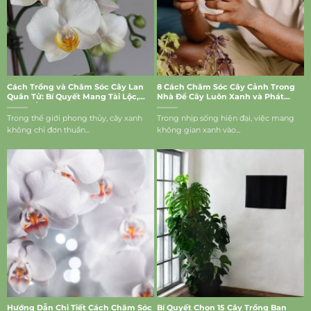
Cách Trồng và Chăm Sóc Cây Lan
8 Cách Chăm Sóc Cây Cảnh Trong
Quân Tử: Bí Quyết Mang Tài Lộc,
Nhà Để Cây Luôn Xanh và Phát
May Mắn Vào Nhà
Triển Tốt
Trong thế giới phong thủy, cây xanh
Trong nhịp sống hiện đại, việc mang
không chỉ đơn thuần...
không gian xanh vào...
Hướng Dẫn Chi Tiết Cách Chăm Sóc
Bí Quyết Chọn 15 Cây Trồng Ban