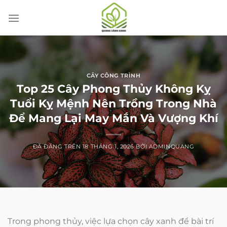
Chuyển
đến
nội
dung
CÂY CÔNG TRÌNH
Top 25 Cây Phong Thủy Không Kỵ
Tuổi Kỵ Mệnh Nên Trồng Trong Nhà
Để Mang Lại May Mắn Và Vượng Khí
ĐÃ ĐĂNG TRÊN
18 THÁNG 1, 2026
BỞI
ADMINQUANG
Trong phong thủy, việc lựa chọn cây xanh để bài trí