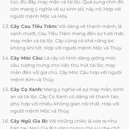
túc, đủ đầy, may mắn và tài lộc. Quả sung chín đỏ
còn mang ý nghĩa về sự sinh sôi, nảy nở. Hợp với
người mệnh Mộc và Hỏa.
Cây Cau Tiểu Trâm:
Với dáng vẻ thanh mảnh, lá
xanh mướt, Cau Tiểu Trâm mang đến sự tươi mát,
may mắn và tài lộc. Cây cũng có khả năng lọc
không khí tốt. Hợp với người mệnh Mộc và Thủy.
Cây Móc Câu:
Lá cây có hình dáng giống móc
câu, tượng trưng cho việc thu hút tài lộc, may
mắn đến với gia chủ. Cây Móc Câu hợp với người
mệnh Kim và Thủy.
Cây Cọ Xanh:
Mang ý nghĩa về sự may mắn, bình
an và tài lộc. Cây Cọ Xanh có dáng vẻ thanh tao,
phù hợp với nhiều không gian nội thất. Hợp với
người mệnh Mộc và Thủy.
Cây Ngũ Gia Bì:
Với những chiếc lá xòe ra như
bàn tay, Ngũ Gia Bì tượng trưng cho sự che chở,