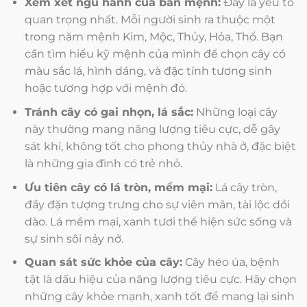
Xem xét ngũ hành của bản mệnh:
Đây là yếu tố
quan trọng nhất. Mỗi người sinh ra thuộc một
trong năm mệnh Kim, Mộc, Thủy, Hỏa, Thổ. Bạn
cần tìm hiểu kỹ mệnh của mình để chọn cây có
màu sắc lá, hình dáng, và đặc tính tương sinh
hoặc tương hợp với mệnh đó.
Tránh cây có gai nhọn, lá sắc:
Những loại cây
này thường mang năng lượng tiêu cực, dễ gây
sát khí, không tốt cho phong thủy nhà ở, đặc biệt
là những gia đình có trẻ nhỏ.
Ưu tiên cây có lá tròn, mềm mại:
Lá cây tròn,
đầy đặn tượng trưng cho sự viên mãn, tài lộc dồi
dào. Lá mềm mại, xanh tươi thể hiện sức sống và
sự sinh sôi nảy nở.
Quan sát sức khỏe của cây:
Cây héo úa, bệnh
tật là dấu hiệu của năng lượng tiêu cực. Hãy chọn
những cây khỏe mạnh, xanh tốt để mang lại sinh