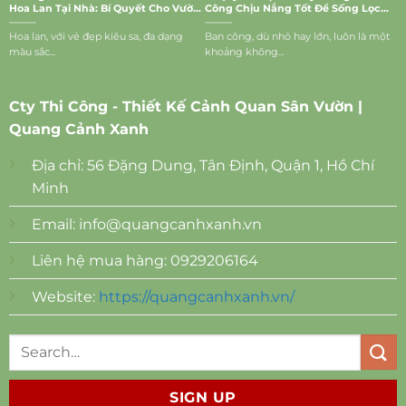
Hoa Lan Tại Nhà: Bí Quyết Cho Vườn
Công Chịu Nắng Tốt Để Sống Lọc
Lan Rực Rỡ
Bụi, Mang Vượng Khí Vào Nhà
Hoa lan, với vẻ đẹp kiêu sa, đa dạng
Ban công, dù nhỏ hay lớn, luôn là một
màu sắc...
khoảng không...
Cty Thi Công - Thiết Kế Cảnh Quan Sân Vườn |
Quang Cảnh Xanh
Địa chỉ: 56 Đặng Dung, Tân Định, Quận 1, Hồ Chí
Minh
Email:
info@quangcanhxanh.vn
Liên hệ mua hàng: 0929206164
Website:
https://quangcanhxanh.vn/
SIGN UP