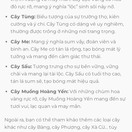
đỏ rực rỡ, mang ý nghĩa “lộc” sinh sôi nảy nở.
Cây Tùng:
Biểu tượng của sự trường thọ, kiên
cường và ý chí. Cây Tùng có dáng vẻ uy nghiêm,
thường được trồng ở những nơi trang trọng.
Cây Me:
Mang ý nghĩa sum vầy, đoàn viên và
bình an. Cây Me có tán lá rộng, tạo bóng mát lý
tưởng và mang đến cảm giác thư thái.
Cây Sấu:
Tượng trưng cho sự bền vững, vững
chãi và mang lại tài lộc. Cây Sấu có tuổi thọ cao,
tán lá sum sê, tạo bóng mát hiệu quả.
Cây Muồng Hoàng Yến:
Với những chùm hoa
vàng rực rỡ, cây Muồng Hoàng Yến mang đến sự
tươi vui, lạc quan và may mắn.
Ngoài ra, bạn có thể tham khảo thêm các loại cây
khác như cây Bàng, cây Phượng, cây Xà Cừ… tùy