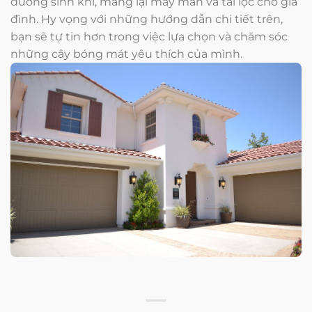
dưỡng sinh khí, mang lại may mắn và tài lộc cho gia
đình. Hy vọng với những hướng dẫn chi tiết trên,
bạn sẽ tự tin hơn trong việc lựa chọn và chăm sóc
những cây bóng mát yêu thích của mình.