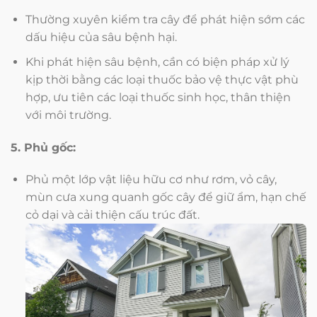
Thường xuyên kiểm tra cây để phát hiện sớm các
dấu hiệu của sâu bệnh hại.
Khi phát hiện sâu bệnh, cần có biện pháp xử lý
kịp thời bằng các loại thuốc bảo vệ thực vật phù
hợp, ưu tiên các loại thuốc sinh học, thân thiện
với môi trường.
5. Phủ gốc:
Phủ một lớp vật liệu hữu cơ như rơm, vỏ cây,
mùn cưa xung quanh gốc cây để giữ ẩm, hạn chế
cỏ dại và cải thiện cấu trúc đất.