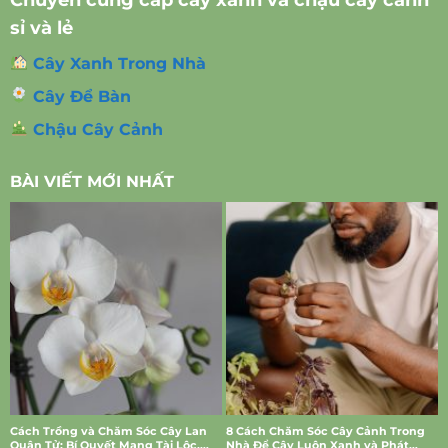
sỉ và lẻ
Cây Xanh Trong Nhà
Cây Để Bàn
Chậu Cây Cảnh
BÀI VIẾT MỚI NHẤT
Cách Trồng và Chăm Sóc Cây Lan
8 Cách Chăm Sóc Cây Cảnh Trong
Quân Tử: Bí Quyết Mang Tài Lộc,
Nhà Để Cây Luôn Xanh và Phát