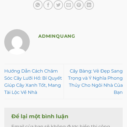
ADMINQUANG
Hướng Dẫn Cách Chăm
Cây Bàng: Vẻ Đẹp Sang
Sóc Cây Lưỡi Hổ: Bí Quyết
Trọng và Ý Nghĩa Phong
Giúp Cây Xanh Tốt, Mang
Thủy Cho Ngôi Nhà Của
Tài Lộc Về Nhà
Bạn
Để lại một bình luận
Email của bạn sẽ không được hiển thị công