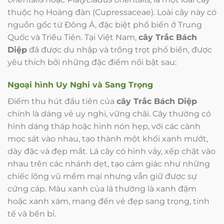
thuộc họ Hoàng đàn (Cupressaceae). Loài cây này có
nguồn gốc từ Đông Á, đặc biệt phổ biến ở Trung
Quốc và Triều Tiên. Tại Việt Nam,
cây Trắc Bách
Diệp
đã được du nhập và trồng trọt phổ biến, được
yêu thích bởi những đặc điểm nổi bật sau:
Ngoại hình Uy Nghi và Sang Trọng
Điểm thu hút đầu tiên của
cây Trắc Bách Diệp
chính là dáng vẻ uy nghi, vững chãi. Cây thường có
hình dáng tháp hoặc hình nón hẹp, với các cành
mọc sát vào nhau, tạo thành một khối xanh mướt,
dày đặc và đẹp mắt. Lá cây có hình vảy, xếp chặt vào
nhau trên các nhánh dẹt, tạo cảm giác như những
chiếc lông vũ mềm mại nhưng vẫn giữ được sự
cứng cáp. Màu xanh của lá thường là xanh đậm
hoặc xanh xám, mang đến vẻ đẹp sang trọng, tinh
tế và bền bỉ.