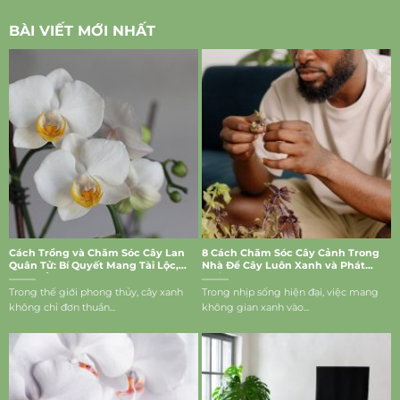
BÀI VIẾT MỚI NHẤT
Cách Trồng và Chăm Sóc Cây Lan
8 Cách Chăm Sóc Cây Cảnh Trong
Quân Tử: Bí Quyết Mang Tài Lộc,
Nhà Để Cây Luôn Xanh và Phát
May Mắn Vào Nhà
Triển Tốt
Trong thế giới phong thủy, cây xanh
Trong nhịp sống hiện đại, việc mang
không chỉ đơn thuần...
không gian xanh vào...