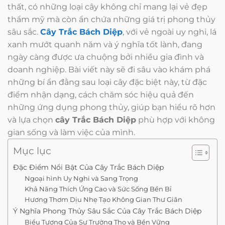
thất, có những loại cây không chỉ mang lại vẻ đẹp
thẩm mỹ mà còn ẩn chứa những giá trị phong thủy
sâu sắc.
Cây Trắc Bách Diệp
, với vẻ ngoài uy nghi, lá
xanh mướt quanh năm và ý nghĩa tốt lành, đang
ngày càng được ưa chuộng bởi nhiều gia đình và
doanh nghiệp. Bài viết này sẽ đi sâu vào khám phá
những bí ẩn đằng sau loại cây đặc biệt này, từ đặc
điểm nhận dạng, cách chăm sóc hiệu quả đến
những ứng dụng phong thủy, giúp bạn hiểu rõ hơn
và lựa chọn
cây Trắc Bách Diệp
phù hợp với không
gian sống và làm việc của mình.
Mục lục
Đặc Điểm Nổi Bật Của Cây Trắc Bách Diệp
Ngoại hình Uy Nghi và Sang Trọng
Khả Năng Thích Ứng Cao và Sức Sống Bền Bỉ
Hương Thơm Dịu Nhẹ Tạo Không Gian Thư Giãn
Ý Nghĩa Phong Thủy Sâu Sắc Của Cây Trắc Bách Diệp
Biểu Tượng Của Sự Trường Thọ và Bền Vững