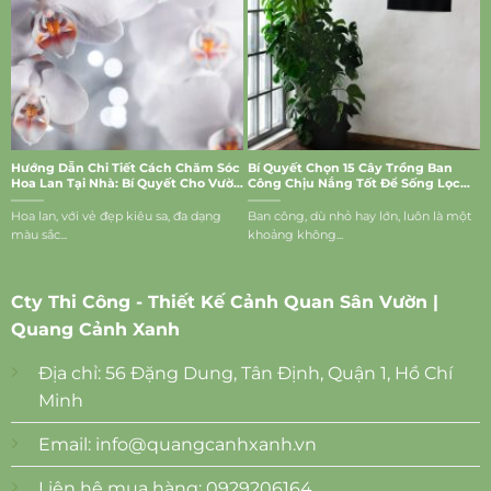
Hướng Dẫn Chi Tiết Cách Chăm Sóc
Bí Quyết Chọn 15 Cây Trồng Ban
Hoa Lan Tại Nhà: Bí Quyết Cho Vườn
Công Chịu Nắng Tốt Để Sống Lọc
Lan Rực Rỡ
Bụi, Mang Vượng Khí Vào Nhà
Hoa lan, với vẻ đẹp kiêu sa, đa dạng
Ban công, dù nhỏ hay lớn, luôn là một
màu sắc...
khoảng không...
Cty Thi Công - Thiết Kế Cảnh Quan Sân Vườn |
Quang Cảnh Xanh
Địa chỉ: 56 Đặng Dung, Tân Định, Quận 1, Hồ Chí
Minh
Email:
info@quangcanhxanh.vn
Liên hệ mua hàng: 0929206164