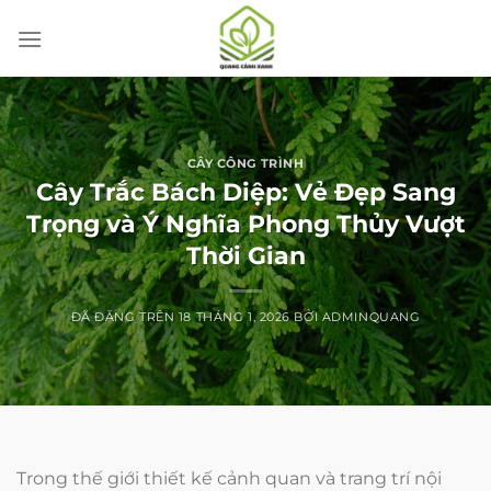
Chuyển
đến
nội
dung
CÂY CÔNG TRÌNH
Cây Trắc Bách Diệp: Vẻ Đẹp Sang
Trọng và Ý Nghĩa Phong Thủy Vượt
Thời Gian
ĐÃ ĐĂNG TRÊN
18 THÁNG 1, 2026
BỞI
ADMINQUANG
Trong thế giới thiết kế cảnh quan và trang trí nội