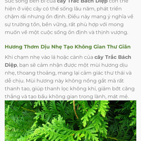
Sức sống bền bỉ của
cây Trắc Bách Diệp
còn thể
hiện ở việc cây có thể sống lâu năm, phát triển
chậm rãi nhưng ổn định. Điều này mang ý nghĩa về
sự trường tồn, bền vững, rất phù hợp với mong
muốn về một cuộc sống ổn định và thịnh vượng.
Hương Thơm Dịu Nhẹ Tạo Không Gian Thư Giãn
Khi chạm nhẹ vào lá hoặc cành của
cây Trắc Bách
Diệp
, bạn sẽ cảm nhận được một mùi hương dịu
nhẹ, thoang thoảng, mang lại cảm giác thư thái và
dễ chịu. Mùi hương này không nồng gắt mà rất
thanh tao, giúp thanh lọc không khí, giảm bớt căng
thẳng và tạo bầu không gian trong lành, mát mẻ.