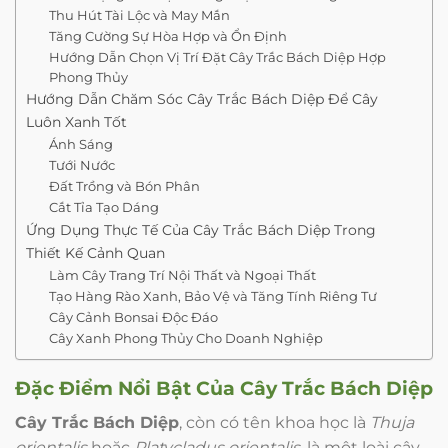
Thu Hút Tài Lộc và May Mắn
Tăng Cường Sự Hòa Hợp và Ổn Định
Hướng Dẫn Chọn Vị Trí Đặt Cây Trắc Bách Diệp Hợp
Phong Thủy
Hướng Dẫn Chăm Sóc Cây Trắc Bách Diệp Để Cây
Luôn Xanh Tốt
Ánh Sáng
Tưới Nước
Đất Trồng và Bón Phân
Cắt Tỉa Tạo Dáng
Ứng Dụng Thực Tế Của Cây Trắc Bách Diệp Trong
Thiết Kế Cảnh Quan
Làm Cây Trang Trí Nội Thất và Ngoại Thất
Tạo Hàng Rào Xanh, Bảo Vệ và Tăng Tính Riêng Tư
Cây Cảnh Bonsai Độc Đáo
Cây Xanh Phong Thủy Cho Doanh Nghiệp
Đặc Điểm Nổi Bật Của
Cây Trắc Bách Diệp
Cây Trắc Bách Diệp
, còn có tên khoa học là
Thuja
orientalis
hoặc
Platycladus orientalis
, là một loài cây