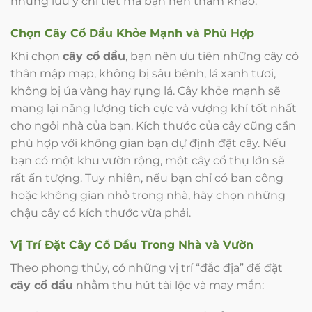
những lưu ý chi tiết mà bạn nên tham khảo:
Chọn
Cây Cổ Dầu
Khỏe Mạnh và Phù Hợp
Khi chọn
cây cổ dầu
, bạn nên ưu tiên những cây có
thân mập mạp, không bị sâu bệnh, lá xanh tươi,
không bị úa vàng hay rụng lá. Cây khỏe mạnh sẽ
mang lại năng lượng tích cực và vượng khí tốt nhất
cho ngôi nhà của bạn. Kích thước của cây cũng cần
phù hợp với không gian bạn dự định đặt cây. Nếu
bạn có một khu vườn rộng, một cây cổ thụ lớn sẽ
rất ấn tượng. Tuy nhiên, nếu bạn chỉ có ban công
hoặc không gian nhỏ trong nhà, hãy chọn những
chậu cây có kích thước vừa phải.
Vị Trí Đặt
Cây Cổ Dầu
Trong Nhà và Vườn
Theo phong thủy, có những vị trí “đắc địa” để đặt
cây cổ dầu
nhằm thu hút tài lộc và may mắn: