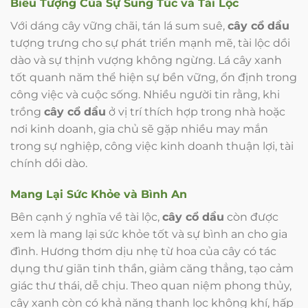
Biểu Tượng Của Sự Sung Túc và Tài Lộc
Với dáng cây vững chãi, tán lá sum suê,
cây cổ dầu
tượng trưng cho sự phát triển mạnh mẽ, tài lộc dồi
dào và sự thịnh vượng không ngừng. Lá cây xanh
tốt quanh năm thể hiện sự bền vững, ổn định trong
công việc và cuộc sống. Nhiều người tin rằng, khi
trồng
cây cổ dầu
ở vị trí thích hợp trong nhà hoặc
nơi kinh doanh, gia chủ sẽ gặp nhiều may mắn
trong sự nghiệp, công việc kinh doanh thuận lợi, tài
chính dồi dào.
Mang Lại Sức Khỏe và Bình An
Bên cạnh ý nghĩa về tài lộc,
cây cổ dầu
còn được
xem là mang lại sức khỏe tốt và sự bình an cho gia
đình. Hương thơm dịu nhẹ từ hoa của cây có tác
dụng thư giãn tinh thần, giảm căng thẳng, tạo cảm
giác thư thái, dễ chịu. Theo quan niệm phong thủy,
cây xanh còn có khả năng thanh lọc không khí, hấp