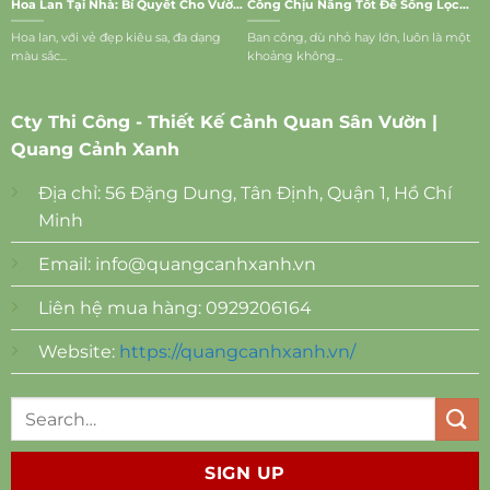
Hoa Lan Tại Nhà: Bí Quyết Cho Vườn
Công Chịu Nắng Tốt Để Sống Lọc
Lan Rực Rỡ
Bụi, Mang Vượng Khí Vào Nhà
Hoa lan, với vẻ đẹp kiêu sa, đa dạng
Ban công, dù nhỏ hay lớn, luôn là một
màu sắc...
khoảng không...
Cty Thi Công - Thiết Kế Cảnh Quan Sân Vườn |
Quang Cảnh Xanh
Địa chỉ: 56 Đặng Dung, Tân Định, Quận 1, Hồ Chí
Minh
Email:
info@quangcanhxanh.vn
Liên hệ mua hàng: 0929206164
Website:
https://quangcanhxanh.vn/
SIGN UP