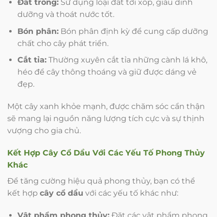
Đất trồng:
Sử dụng loại đất tơi xốp, giàu dinh
dưỡng và thoát nước tốt.
Bón phân:
Bón phân định kỳ để cung cấp dưỡng
chất cho cây phát triển.
Cắt tỉa:
Thường xuyên cắt tỉa những cành lá khô,
héo để cây thông thoáng và giữ được dáng vẻ
đẹp.
Một cây xanh khỏe mạnh, được chăm sóc cẩn thận
sẽ mang lại nguồn năng lượng tích cực và sự thịnh
vượng cho gia chủ.
Kết Hợp
Cây Cổ Dầu
Với Các Yếu Tố Phong Thủy
Khác
Để tăng cường hiệu quả phong thủy, bạn có thể
kết hợp
cây cổ dầu
với các yếu tố khác như:
Vật phẩm phong thủy:
Đặt các vật phẩm phong