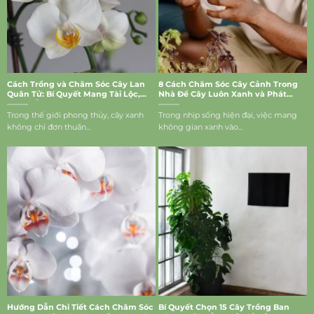
Cách Trồng và Chăm Sóc Cây Lan
8 Cách Chăm Sóc Cây Cảnh Trong
Quân Tử: Bí Quyết Mang Tài Lộc,
Nhà Để Cây Luôn Xanh và Phát
May Mắn Vào Nhà
Triển Tốt
Trong thế giới phong thủy, cây xanh
Trong nhịp sống hiện đại, việc mang
không chỉ đơn thuần...
không gian xanh vào...
Hướng Dẫn Chi Tiết Cách Chăm Sóc
Bí Quyết Chọn 15 Cây Trồng Ban