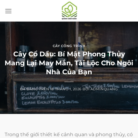
Chuyển
đến
nội
dung
CÂY CÔNG TRÌNH
Cây Cổ Dầu: Bí Mật Phong Thủy
Mang Lại May Mắn, Tài Lộc Cho Ngôi
Nhà Của Bạn
ĐÃ ĐĂNG TRÊN
18 THÁNG 1, 2026
BỞI
ADMINQUANG
Trong thế giới thiết kế cảnh quan và phong thủy, có