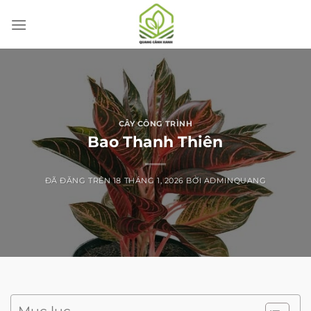
Chuyển
đến
nội
dung
CÂY CÔNG TRÌNH
Bao Thanh Thiên
ĐÃ ĐĂNG TRÊN
18 THÁNG 1, 2026
BỞI
ADMINQUANG