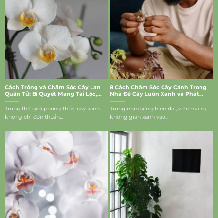
Cách Trồng và Chăm Sóc Cây Lan
8 Cách Chăm Sóc Cây Cảnh Trong
Quân Tử: Bí Quyết Mang Tài Lộc,
Nhà Để Cây Luôn Xanh và Phát
May Mắn Vào Nhà
Triển Tốt
Trong thế giới phong thủy, cây xanh
Trong nhịp sống hiện đại, việc mang
không chỉ đơn thuần...
không gian xanh vào...