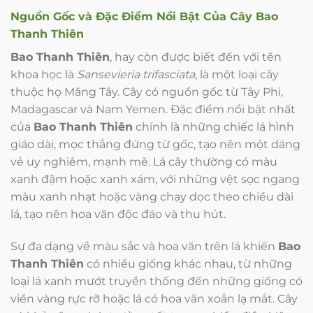
Nguồn Gốc và Đặc Điểm Nổi Bật Của Cây Bao
Thanh Thiên
Bao Thanh Thiên
, hay còn được biết đến với tên
khoa học là
Sansevieria trifasciata
, là một loại cây
thuộc họ Măng Tây. Cây có nguồn gốc từ Tây Phi,
Madagascar và Nam Yemen. Đặc điểm nổi bật nhất
của
Bao Thanh Thiên
chính là những chiếc lá hình
giáo dài, mọc thẳng đứng từ gốc, tạo nên một dáng
vẻ uy nghiêm, mạnh mẽ. Lá cây thường có màu
xanh đậm hoặc xanh xám, với những vệt sọc ngang
màu xanh nhạt hoặc vàng chạy dọc theo chiều dài
lá, tạo nên hoa văn độc đáo và thu hút.
Sự đa dạng về màu sắc và hoa văn trên lá khiến
Bao
Thanh Thiên
có nhiều giống khác nhau, từ những
loại lá xanh mướt truyền thống đến những giống có
viền vàng rực rỡ hoặc lá có hoa văn xoắn lạ mắt. Cây