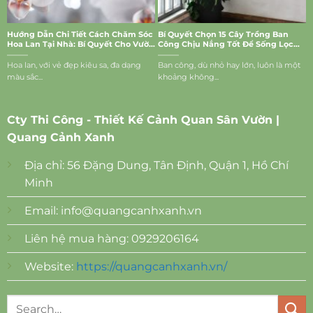
Hướng Dẫn Chi Tiết Cách Chăm Sóc
Bí Quyết Chọn 15 Cây Trồng Ban
Hoa Lan Tại Nhà: Bí Quyết Cho Vườn
Công Chịu Nắng Tốt Để Sống Lọc
Lan Rực Rỡ
Bụi, Mang Vượng Khí Vào Nhà
Hoa lan, với vẻ đẹp kiêu sa, đa dạng
Ban công, dù nhỏ hay lớn, luôn là một
màu sắc...
khoảng không...
Cty Thi Công - Thiết Kế Cảnh Quan Sân Vườn |
Quang Cảnh Xanh
Địa chỉ: 56 Đặng Dung, Tân Định, Quận 1, Hồ Chí
Minh
Email:
info@quangcanhxanh.vn
Liên hệ mua hàng: 0929206164
Website:
https://quangcanhxanh.vn/