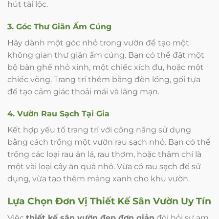
hút tài lộc.
3. Góc Thư Giãn Ấm Cúng
Hãy dành một góc nhỏ trong vườn để tạo một
không gian thư giãn ấm cúng. Bạn có thể đặt một
bộ bàn ghế nhỏ xinh, một chiếc xích đu, hoặc một
chiếc võng. Trang trí thêm bằng đèn lồng, gối tựa
để tạo cảm giác thoải mái và lãng mạn.
4. Vườn Rau Sạch Tại Gia
Kết hợp yếu tố trang trí với công năng sử dụng
bằng cách trồng một vườn rau sạch nhỏ. Bạn có thể
trồng các loại rau ăn lá, rau thơm, hoặc thậm chí là
một vài loại cây ăn quả nhỏ. Vừa có rau sạch để sử
dụng, vừa tạo thêm mảng xanh cho khu vườn.
Lựa Chọn Đơn Vị Thiết Kế Sân Vườn Uy Tín
Việc
thiết kế sân vườn đẹp đơn giản
đòi hỏi sự am