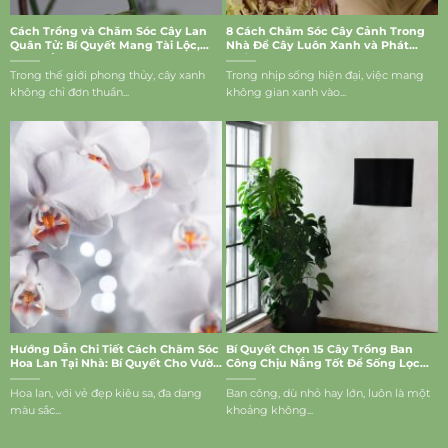
Cách Trồng và Chăm Sóc Cây Lan
8 Cách Chăm Sóc Cây Cảnh Trong
Quân Tử: Bí Quyết Mang Tài Lộc,
Nhà Để Cây Luôn Xanh và Phát
May Mắn Vào Nhà
Triển Tốt
Trong thế giới phong thủy, cây xanh
Trong nhịp sống hiện đại, việc mang
không chỉ đơn thuần...
không gian xanh vào...
Hướng Dẫn Chi Tiết Cách Chăm Sóc
Bí Quyết Chọn 15 Cây Trồng Ban
Hoa Lan Tại Nhà: Bí Quyết Cho Vườn
Công Chịu Nắng Tốt Để Sống Lọc
Lan Rực Rỡ
Bụi, Mang Vượng Khí Vào Nhà
Hoa lan, với vẻ đẹp kiêu sa, đa dạng
Ban công, dù nhỏ hay lớn, luôn là một
màu sắc...
khoảng không...