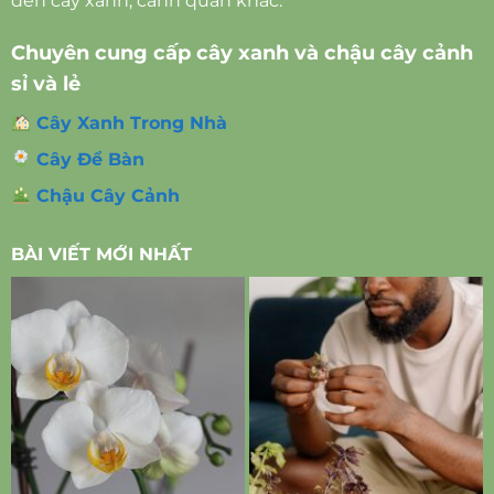
đến cây xanh, cảnh quan khác.
Chuyên cung cấp cây xanh và chậu cây cảnh
sỉ và lẻ
Cây Xanh Trong Nhà
Cây Để Bàn
Chậu Cây Cảnh
BÀI VIẾT MỚI NHẤT