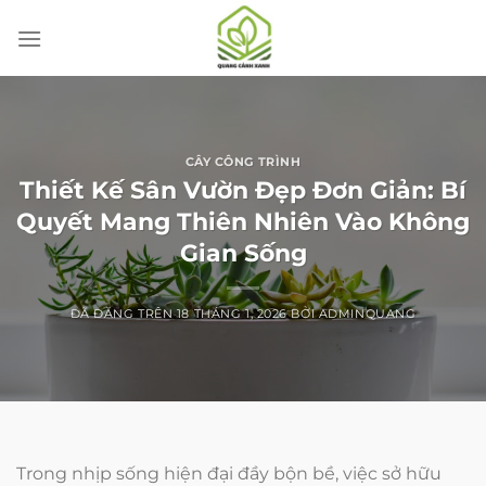
Chuyển
đến
nội
dung
CÂY CÔNG TRÌNH
Thiết Kế Sân Vườn Đẹp Đơn Giản: Bí
Quyết Mang Thiên Nhiên Vào Không
Gian Sống
ĐÃ ĐĂNG TRÊN
18 THÁNG 1, 2026
BỞI
ADMINQUANG
Trong nhịp sống hiện đại đầy bộn bề, việc sở hữu