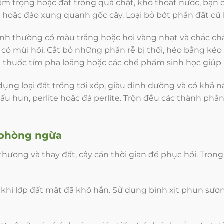
m trọng hoặc đất trồng quá chặt, khó thoát nước, bạn c
 hoặc đào xung quanh gốc cây. Loại bỏ bớt phần đất cũ 
ạnh thường có màu trắng hoặc hơi vàng nhạt và chắc chắ
ó mùi hôi. Cắt bỏ những phần rễ bị thối, héo bằng kéo s
h thuốc tím pha loãng hoặc các chế phẩm sinh học giú
dụng loại đất trồng tơi xốp, giàu dinh dưỡng và có khả 
rấu hun, perlite hoặc đá perlite. Trộn đều các thành phần
 phòng ngừa
 thương và thay đất, cây cần thời gian để phục hồi. Trong
c khi lớp đất mặt đã khô hẳn. Sử dụng bình xịt phun sươ