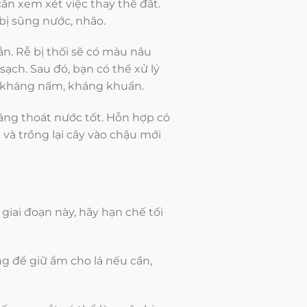
ần xem xét việc thay thế đất.
bị sũng nước, nhão.
n. Rễ bị thối sẽ có màu nâu
ạch. Sau đó, bạn có thể xử lý
p kháng nấm, kháng khuẩn.
năng thoát nước tốt. Hỗn hợp có
 và trồng lại cây vào chậu mới
 giai đoạn này, hãy hạn chế tối
ng để giữ ẩm cho lá nếu cần,