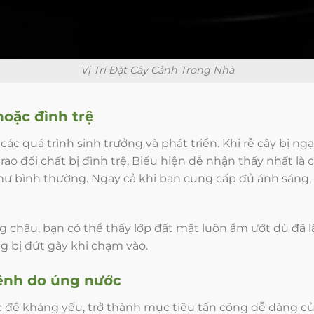
Vị Trí Đặt Cây Cảnh Trong Nhà
hoặc đình trệ
các quá trình sinh trưởng và phát triển. Khi rễ cây bị 
rao đổi chất bị đình trệ. Biểu hiện dễ nhận thấy nhất là
như bình thường. Ngay cả khi bạn cung cấp đủ ánh sáng,
ng chậu, bạn có thể thấy lớp đất mặt luôn ẩm ướt dù đã l
 bị đứt gãy khi chạm vào.
bệnh do
úng
nước
 đề kháng yếu, trở thành mục tiêu tấn công dễ dàng của