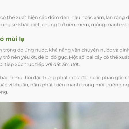
 có thể xuất hiện các đốm đen, nâu hoặc xám, lan rộng 
á cũng sẽ khác biệt, chúng trở nên mềm, mỏng manh và d
ó mùi lạ
m trọng do úng nước, khả năng vận chuyển nước và dinh 
 trở nên yếu ớt, dễ bị đổ gục. Một số loại cây có thể xu
tiếp xúc trực tiếp với đất ẩm ướt.
c là mùi hôi đặc trưng phát ra từ đất hoặc phần gốc câ
oặc vi khuẩn, nấm phát triển mạnh trong môi trường ng
ọng.