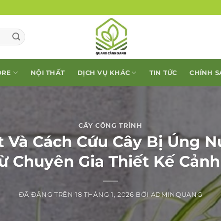
ORE
NỘI THẤT
DỊCH VỤ KHÁC
TIN TỨC
CHÍNH 
CÂY CÔNG TRÌNH
t Và Cách Cứu Cây Bị Úng N
Từ Chuyên Gia Thiết Kế Cản
ĐÃ ĐĂNG TRÊN
18 THÁNG 1, 2026
BỞI
ADMINQUANG