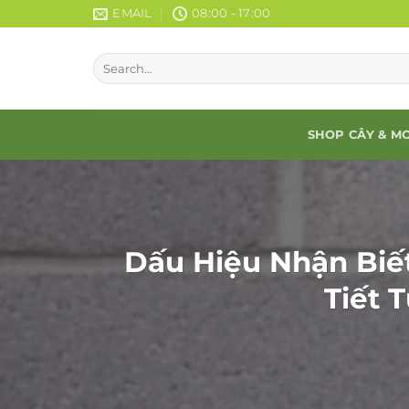
Chuyển
EMAIL
08:00 - 17:00
đến
nội
dung
SHOP CÂY & M
Dấu Hiệu Nhận Biế
Tiết 