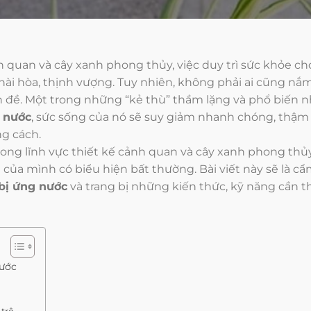
 quan và cây xanh phong thủy, việc duy trì sức khỏe cho
hài hòa, thịnh vượng. Tuy nhiên, không phải ai cũng nắ
vấn đề. Một trong những “kẻ thù” thầm lặng và phổ biến n
g
nước
, sức sống của nó sẽ suy giảm nhanh chóng, thậm 
g cách.
ong lĩnh vực thiết kế cảnh quan và cây xanh phong thủy
 của mình có biểu hiện bất thường. Bài viết này sẽ là cẩ
bị ứng nước
và trang bị những kiến thức, kỹ năng cần t
Nước
 trệ