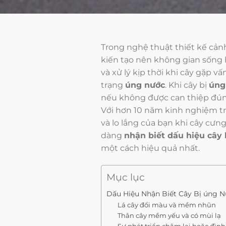
Trong nghệ thuật thiết kế cảnh
kiến tạo nên không gian sống 
và xử lý kịp thời khi cây gặp 
trạng
úng nước
. Khi cây bị
ún
nếu không được can thiệp đún
Với hơn 10 năm kinh nghiệm tr
và lo lắng của bạn khi cây cưng
dàng
nhận biết dấu hiệu cây 
một cách hiệu quả nhất.
Mục lục
Dấu Hiệu Nhận Biết Cây Bị úng 
Lá cây đổi màu và mềm nhũn
Thân cây mềm yếu và có mùi lạ
Sự phát triển chậm lại hoặc đình