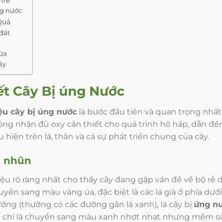
ng nước
Quả
đất
gừa
ây
ết Cây Bị úng Nước
ệu cây bị úng nước
là bước đầu tiên và quan trọng nhất 
ông nhận đủ oxy cần thiết cho quá trình hô hấp, dẫn đến
 hiện trên lá, thân và cả sự phát triển chung của cây.
m nhũn
u rõ ràng nhất cho thấy cây đang gặp vấn đề về bộ rễ d
yển sang màu vàng úa, đặc biệt là các lá già ở phía dưới
ỡng (thường có các đường gân lá xanh), lá cây bị
ứng n
chí là chuyển sang màu xanh nhợt nhạt nhưng mềm oặ