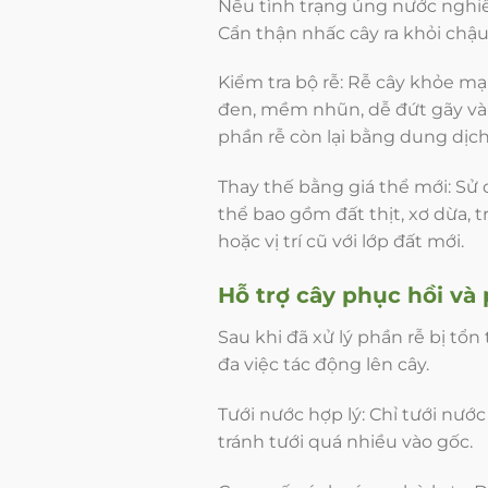
Nếu tình trạng úng nước nghiê
Cẩn thận nhấc cây ra khỏi chậu
Kiểm tra bộ rễ: Rễ cây khỏe m
đen, mềm nhũn, dễ đứt gãy và c
phần rễ còn lại bằng dung dịc
Thay thế bằng giá thể mới: Sử 
thể bao gồm đất thịt, xơ dừa, t
hoặc vị trí cũ với lớp đất mới.
Hỗ trợ cây phục hồi và
Sau khi đã xử lý phần rễ bị tổn
đa việc tác động lên cây.
Tưới nước hợp lý: Chỉ tưới nướ
tránh tưới quá nhiều vào gốc.