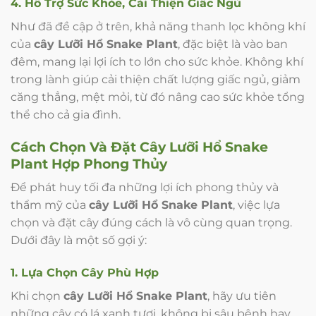
4. Hỗ Trợ Sức Khỏe, Cải Thiện Giấc Ngủ
Như đã đề cập ở trên, khả năng thanh lọc không khí
của
cây Lưỡi Hổ Snake Plant
, đặc biệt là vào ban
đêm, mang lại lợi ích to lớn cho sức khỏe. Không khí
trong lành giúp cải thiện chất lượng giấc ngủ, giảm
căng thẳng, mệt mỏi, từ đó nâng cao sức khỏe tổng
thể cho cả gia đình.
Cách Chọn Và Đặt Cây Lưỡi Hổ Snake
Plant Hợp Phong Thủy
Để phát huy tối đa những lợi ích phong thủy và
thẩm mỹ của
cây Lưỡi Hổ Snake Plant
, việc lựa
chọn và đặt cây đúng cách là vô cùng quan trọng.
Dưới đây là một số gợi ý:
1. Lựa Chọn Cây Phù Hợp
Khi chọn
cây Lưỡi Hổ Snake Plant
, hãy ưu tiên
những cây có lá xanh tươi, không bị sâu bệnh hay