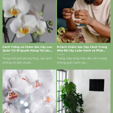
Cách Trồng và Chăm Sóc Cây Lan
8 Cách Chăm Sóc Cây Cảnh Trong
Quân Tử: Bí Quyết Mang Tài Lộc,
Nhà Để Cây Luôn Xanh và Phát
May Mắn Vào Nhà
Triển Tốt
Trong thế giới phong thủy, cây xanh
Trong nhịp sống hiện đại, việc mang
không chỉ đơn thuần...
không gian xanh vào...