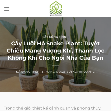
Chuyển
đến
nội
dung
CÂY CÔNG TRÌNH
Cây Lưỡi Hổ Snake Plant: Tuyệt
Chiêu Mang Vượng Khí, Thanh Lọc
Không Khí Cho Ngôi Nhà Của Bạn
ĐÃ ĐĂNG TRÊN
18 THÁNG 1, 2026
BỞI
ADMINQUANG
Trong thế giới thiết kế cảnh quan và phong thủy,