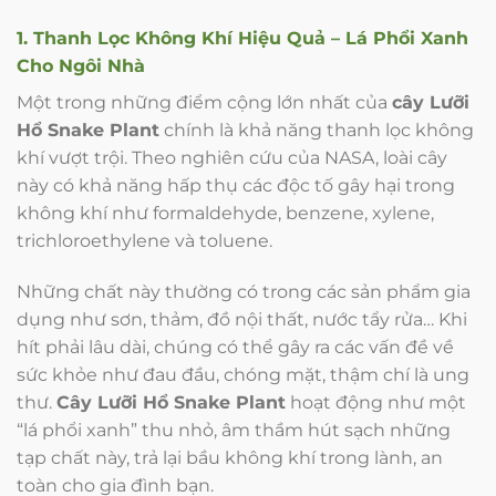
1. Thanh Lọc Không Khí Hiệu Quả – Lá Phổi Xanh
Cho Ngôi Nhà
Một trong những điểm cộng lớn nhất của
cây Lưỡi
Hổ Snake Plant
chính là khả năng thanh lọc không
khí vượt trội. Theo nghiên cứu của NASA, loài cây
này có khả năng hấp thụ các độc tố gây hại trong
không khí như formaldehyde, benzene, xylene,
trichloroethylene và toluene.
Những chất này thường có trong các sản phẩm gia
dụng như sơn, thảm, đồ nội thất, nước tẩy rửa… Khi
hít phải lâu dài, chúng có thể gây ra các vấn đề về
sức khỏe như đau đầu, chóng mặt, thậm chí là ung
thư.
Cây Lưỡi Hổ Snake Plant
hoạt động như một
“lá phổi xanh” thu nhỏ, âm thầm hút sạch những
tạp chất này, trả lại bầu không khí trong lành, an
toàn cho gia đình bạn.