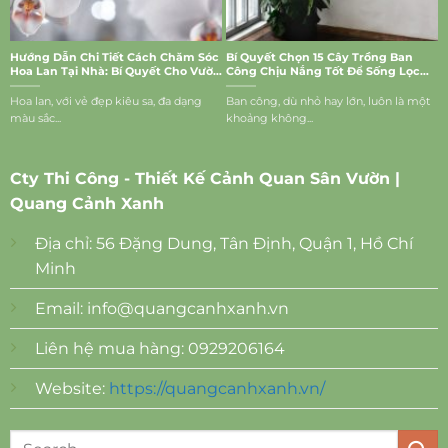
Hướng Dẫn Chi Tiết Cách Chăm Sóc
Bí Quyết Chọn 15 Cây Trồng Ban
Hoa Lan Tại Nhà: Bí Quyết Cho Vườn
Công Chịu Nắng Tốt Để Sống Lọc
Lan Rực Rỡ
Bụi, Mang Vượng Khí Vào Nhà
Hoa lan, với vẻ đẹp kiêu sa, đa dạng
Ban công, dù nhỏ hay lớn, luôn là một
màu sắc...
khoảng không...
Cty Thi Công - Thiết Kế Cảnh Quan Sân Vườn |
Quang Cảnh Xanh
Địa chỉ: 56 Đặng Dung, Tân Định, Quận 1, Hồ Chí
Minh
Email:
info@quangcanhxanh.vn
Liên hệ mua hàng: 0929206164
Website:
https://quangcanhxanh.vn/