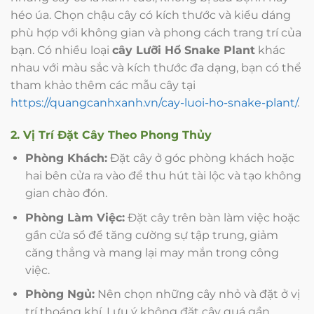
héo úa. Chọn chậu cây có kích thước và kiểu dáng
phù hợp với không gian và phong cách trang trí của
bạn. Có nhiều loại
cây Lưỡi Hổ Snake Plant
khác
nhau với màu sắc và kích thước đa dạng, bạn có thể
tham khảo thêm các mẫu cây tại
https://quangcanhxanh.vn/cay-luoi-ho-snake-plant/
.
2. Vị Trí Đặt Cây Theo Phong Thủy
Phòng Khách:
Đặt cây ở góc phòng khách hoặc
hai bên cửa ra vào để thu hút tài lộc và tạo không
gian chào đón.
Phòng Làm Việc:
Đặt cây trên bàn làm việc hoặc
gần cửa sổ để tăng cường sự tập trung, giảm
căng thẳng và mang lại may mắn trong công
việc.
Phòng Ngủ:
Nên chọn những cây nhỏ và đặt ở vị
trí thoáng khí. Lưu ý không đặt cây quá gần