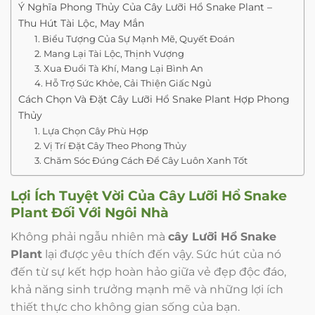
Ý Nghĩa Phong Thủy Của Cây Lưỡi Hổ Snake Plant –
Thu Hút Tài Lộc, May Mắn
1. Biểu Tượng Của Sự Mạnh Mẽ, Quyết Đoán
2. Mang Lại Tài Lộc, Thịnh Vượng
3. Xua Đuổi Tà Khí, Mang Lại Bình An
4. Hỗ Trợ Sức Khỏe, Cải Thiện Giấc Ngủ
Cách Chọn Và Đặt Cây Lưỡi Hổ Snake Plant Hợp Phong
Thủy
1. Lựa Chọn Cây Phù Hợp
2. Vị Trí Đặt Cây Theo Phong Thủy
3. Chăm Sóc Đúng Cách Để Cây Luôn Xanh Tốt
Lợi Ích Tuyệt Vời Của Cây Lưỡi Hổ Snake
Plant Đối Với Ngôi Nhà
Không phải ngẫu nhiên mà
cây Lưỡi Hổ Snake
Plant
lại được yêu thích đến vậy. Sức hút của nó
đến từ sự kết hợp hoàn hảo giữa vẻ đẹp độc đáo,
khả năng sinh trưởng mạnh mẽ và những lợi ích
thiết thực cho không gian sống của bạn.