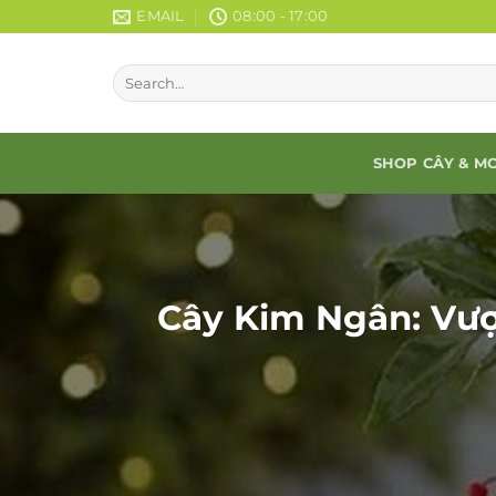
Chuyển
EMAIL
08:00 - 17:00
đến
nội
dung
SHOP CÂY & M
Cây Kim Ngân: Vượ