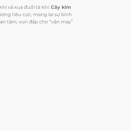
hí và xua đuổi tà khí.
Cây kim
ượng tiêu cực, mang lại sự bình
uan tâm, vun đắp cho “vận may”