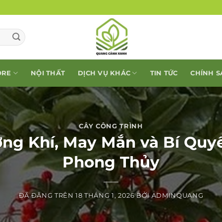
ORE
NỘI THẤT
DỊCH VỤ KHÁC
TIN TỨC
CHÍNH 
CÂY CÔNG TRÌNH
ng Khí, May Mắn và Bí Qu
Phong Thủy
ĐÃ ĐĂNG TRÊN
18 THÁNG 1, 2026
BỞI
ADMINQUANG