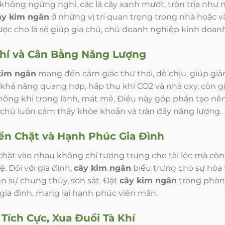
 không ngừng nghỉ, các lá cây xanh mướt, tròn trịa nh
ây kim ngân
ở những vị trí quan trọng trong nhà hoặc
c cho là sẽ giúp gia chủ, chủ doanh nghiệp kinh doanh th
hí và Cân Bằng Năng Lượng
kim ngân
mang đến cảm giác thư thái, dễ chịu, giúp gi
khả năng quang hợp, hấp thụ khí CO2 và nhả oxy, còn gi
không khí trong lành, mát mẻ. Điều này góp phần tạo nê
 chủ luôn cảm thấy khỏe khoắn và tràn đầy năng lượng.
ền Chặt và Hạnh Phúc Gia Đình
hặt vào nhau không chỉ tượng trưng cho tài lộc mà còn
. Đối với gia đình,
cây kim ngân
biểu trưng cho sự hòa 
iện sự chung thủy, son sắt. Đặt
cây kim ngân
trong phòn
gia đình, mang lại hạnh phúc viên mãn.
Tích Cực, Xua Đuổi Tà Khí