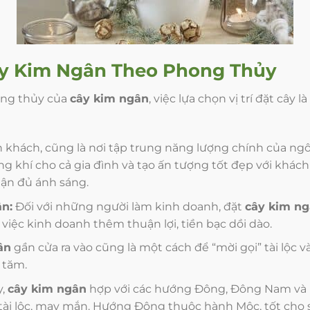
y Kim Ngân
Theo Phong Thủy
ong thủy của
cây kim ngân
, việc lựa chọn vị trí đặt cây
n khách, cũng là nơi tập trung năng lượng chính của ngô
ợng khí cho cả gia đình và tạo ấn tượng tốt đẹp với khá
hận đủ ánh sáng.
ân:
Đối với những người làm kinh doanh, đặt
cây kim n
việc kinh doanh thêm thuận lợi, tiền bạc dồi dào.
ân
gần cửa ra vào cũng là một cách để “mời gọi” tài lộc v
i tăm.
y,
cây kim ngân
hợp với các hướng Đông, Đông Nam v
tài lộc, may mắn. Hướng Đông thuộc hành Mộc, tốt ch