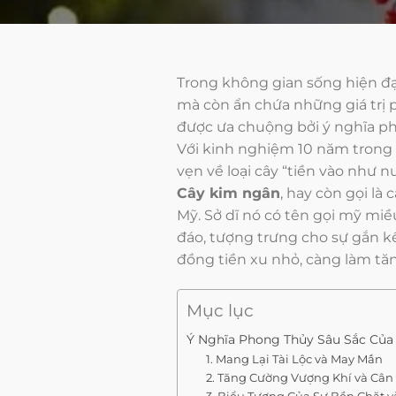
Trong không gian sống hiện đại
mà còn ẩn chứa những giá trị 
được ưa chuộng bởi ý nghĩa pho
Với kinh nghiệm 10 năm trong 
vẹn về loại cây “tiền vào như n
Cây kim ngân
, hay còn gọi là
Mỹ. Sở dĩ nó có tên gọi mỹ miề
đáo, tượng trưng cho sự gắn kế
đồng tiền xu nhỏ, càng làm tăn
Mục lục
Ý Nghĩa Phong Thủy Sâu Sắc Của
1. Mang Lại Tài Lộc và May Mắn
2. Tăng Cường Vượng Khí và Câ
3. Biểu Tượng Của Sự Bền Chặt 