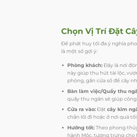
Chọn Vị Trí Đặt
Câ
Để phát huy tối đa ý nghĩa ph
là một số gợi ý:
Phòng khách:
Đây là nơi đó
này giúp thu hút tài lộc, vư
phòng, gần cửa sổ để cây n
Bàn làm việc/Quầy thu ng
quầy thu ngân sẽ giúp công 
Cửa ra vào:
Đặt
cây kim ng
chắn lối đi hoặc ở nơi quá tố
Hướng tốt:
Theo phong thủ
hành Mộc, tượng trưng cho 