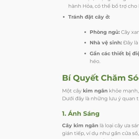
hành Hỏa, có thể bổ trợ cho
Tránh đặt cây ở:
Phòng ngủ:
Cây xan
Nhà vệ sinh:
Đây là
Gần các thiết bị đ
héo.
Bí Quyết Chăm S
Một cây
kim ngân
khỏe mạnh, 
Dưới đây là những lưu ý quan t
1. Ánh Sáng
Cây kim ngân
là loại cây ưa s
gián tiếp, ví dụ như gần cửa s