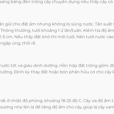
 sáng bằng đèn trồng cây chuyên dụng nếu thấy cây có 
n giữ cho đất ẩm nhưng không bị sũng nước. Tần suất t
. Thông thường, tưới khoảng 1-2 lần/tuần. Kiểm tra độ 
3 cm. Nếu thấy đất khô thì mới tưới. Nên tưới nước vào
ngập úng, thối rễ.
 nước tốt và giàu dinh dưỡng. Hỗn hợp đất trồng gồm: đất
ý tưởng. Định kỳ thay đất hoặc bón phân hữu cơ cho cây
nhất ở nhiệt độ phòng, khoảng 18-25 độ C. Cây ưa độ ẩm
n sương nhẹ lên lá để tăng độ ẩm cho cây, giúp lá cây xa