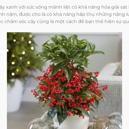
 xanh với sức sống mãnh liệt có khả năng hóa giải sát k
uanh năm, được cho là có khả năng hấp thụ những năng l
ệc chăm sóc cây cũng là một cách để bạn thể hiện sự q