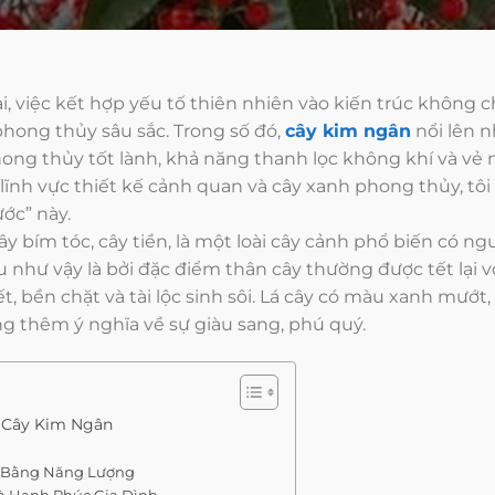
, việc kết hợp yếu tố thiên nhiên vào kiến trúc không 
phong thủy sâu sắc. Trong số đó,
cây kim ngân
nổi lên 
ng thủy tốt lành, khả năng thanh lọc không khí và vẻ n
lĩnh vực thiết kế cảnh quan và cây xanh phong thủy, tô
ước” này.
 cây bím tóc, cây tiền, là một loài cây cảnh phổ biến có
u như vậy là bởi đặc điểm thân cây thường được tết lại
t, bền chặt và tài lộc sinh sôi. Lá cây có màu xanh mư
g thêm ý nghĩa về sự giàu sang, phú quý.
 Cây Kim Ngân
n Bằng Năng Lượng
và Hạnh Phúc Gia Đình