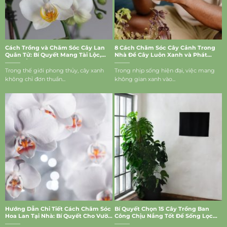
Cách Trồng và Chăm Sóc Cây Lan
8 Cách Chăm Sóc Cây Cảnh Trong
Quân Tử: Bí Quyết Mang Tài Lộc,
Nhà Để Cây Luôn Xanh và Phát
May Mắn Vào Nhà
Triển Tốt
Trong thế giới phong thủy, cây xanh
Trong nhịp sống hiện đại, việc mang
không chỉ đơn thuần...
không gian xanh vào...
Hướng Dẫn Chi Tiết Cách Chăm Sóc
Bí Quyết Chọn 15 Cây Trồng Ban
Hoa Lan Tại Nhà: Bí Quyết Cho Vườn
Công Chịu Nắng Tốt Để Sống Lọc
Lan Rực Rỡ
Bụi, Mang Vượng Khí Vào Nhà