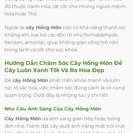
đỏ thuộc hành Hỏa, rất tốt cho những người mệnh
Hỏa hoặc Thổ.
Ngoài ra,
cây Hồng Môn
còn có khả năng thanh lọc
không khí, loại bỏ các độc tố như formaldehyde,
benzen, amoniac, giúp không gian sống trở nên
trong lành và tốt cho sức khỏe.
Hướng Dẫn Chăm Sóc
Cây Hồng Môn
Để
Cây Luôn Xanh Tốt Và Ra Hoa Đẹp
Để
cây Hồng Môn
phát triển khỏe mạnh và luôn
rực rỡ sắc hoa, việc chăm sóc đúng cách là vô cùng
quan trọng. Dưới đây là những lưu ý chi tiết:
Nhu Cầu Ánh Sáng Của
Cây Hồng Môn
Cây Hồng Môn
ưa ánh sáng gián tiếp hoặc bóng
râm nhẹ. Tránh đặt cây dưới ánh nắng mặt trời trực