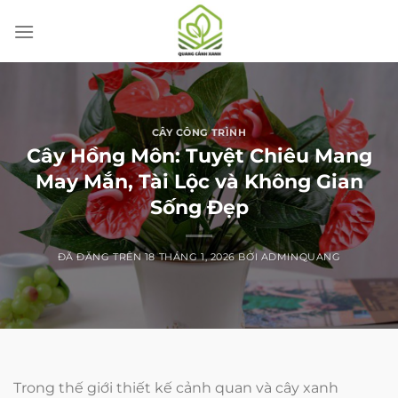
Chuyển
đến
nội
dung
CÂY CÔNG TRÌNH
Cây Hồng Môn: Tuyệt Chiêu Mang
May Mắn, Tài Lộc và Không Gian
Sống Đẹp
ĐÃ ĐĂNG TRÊN
18 THÁNG 1, 2026
BỞI
ADMINQUANG
Trong thế giới thiết kế cảnh quan và cây xanh