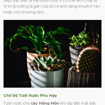
tiếp, đặc biệt là vào buổi trưa, vì có thể làm cháy lá.
Vị trí lý tưởng là gần cửa sổ có ánh sáng khuếch tán
hoặc nơi có bóng râm.
Chế Độ Tưới Nước Phù Hợp
Tưới nước cho
cây Hồng Môn
khi lớp đất mặt bắt