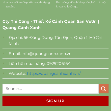
Hoa lan, với vẻ đẹp kiêu sa, đa dạng
Ban công, dù nhỏ hay lớn, luôn là một
màu sắc...
khoảng không...
Cty Thi Công - Thiết Kế Cảnh Quan Sân Vườn |
Quang Cảnh Xanh
Địa chỉ: 56 Đặng Dung, Tân Định, Quận 1, Hồ Chí
Minh
Email:
info@quangcanhxanh.vn
Liên hệ mua hàng: 0929206164
Website:
https://quangcanhxanh.vn/
SIGN UP