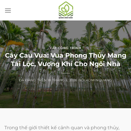
Chuyển
đến
nội
dung
CÂY CÔNG TRÌNH
Cây Cau Vua: Vua Phong Thủy Mang
Tài Lộc, Vượng Khí Cho Ngôi Nhà
ĐÃ ĐĂNG TRÊN
18 THÁNG 1, 2026
BỞI
ADMINQUANG
Trong thế giới thiết kế cảnh quan và phong thủy,