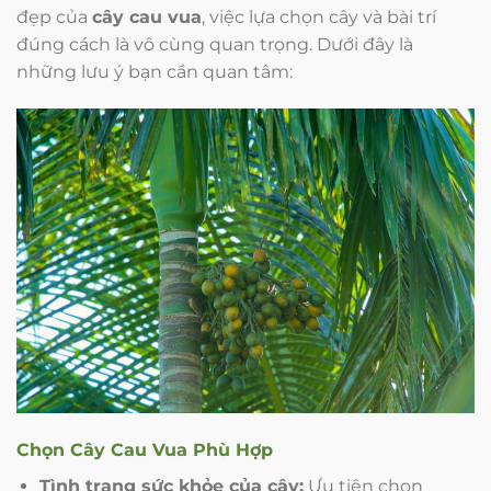
đẹp của
cây cau vua
, việc lựa chọn cây và bài trí
đúng cách là vô cùng quan trọng. Dưới đây là
những lưu ý bạn cần quan tâm:
Chọn Cây
Cau Vua
Phù Hợp
Tình trạng sức khỏe của cây:
Ưu tiên chọn