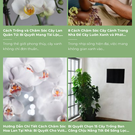
Cách Trồng và Chăm Sóc Cây Lan
8 Cách Chăm Sóc Cây Cảnh Trong
Quân Tử: Bí Quyết Mang Tài Lộc,
Nhà Để Cây Luôn Xanh và Phát
May Mắn Vào Nhà
Triển Tốt
Trong thế giới phong thủy, cây xanh
Trong nhịp sống hiện đại, việc mang
không chỉ đơn thuần...
không gian xanh vào...
Hướng Dẫn Chi Tiết Cách Chăm Sóc
Bí Quyết Chọn 15 Cây Trồng Ban
Hoa Lan Tại Nhà: Bí Quyết Cho Vườn
Công Chịu Nắng Tốt Để Sống Lọc
Lan Rực Rỡ
Bụi, Mang Vượng Khí Vào Nhà