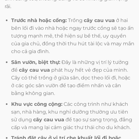
rãi.
Trước nhà hoặc cổng:
Trồng
cây cau vua
ở hai
bên lối đi vào nhà hoặc ngay trước cổng sẽ tạo ấn
tượng mạnh mẽ, thể hiện sự bề thế, uy quyền
của gia chủ, đồng thời thu hút tài lộc và may mắn
cho cả gia đình.
Sân vườn, biệt thự:
Đây là những vị trí lý tưởng
để
cây cau vua
phát huy hết vẻ đẹp của mình.
Cây có thể trồng ở giữa sân, dọc theo lối đi, hoặc
ở các góc sân vườn để tạo điểm nhấn và cân
bằng không gian.
Khu vực công cộng:
Các công trình như khách
sạn, nhà hàng, khu nghỉ dưỡng thường ưu tiên
sử dụng
cây cau vua
để tạo sự sang trọng, đẳng
cấp và mang lại cảm giác thư thái cho du khách.
Tránh đặt cây ở vị trí che khuất lối đi hoặc