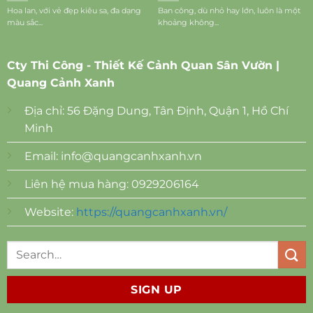
Hoa lan, với vẻ đẹp kiêu sa, đa dạng
Ban công, dù nhỏ hay lớn, luôn là một
màu sắc...
khoảng không...
Cty Thi Công - Thiết Kế Cảnh Quan Sân Vườn |
Quang Cảnh Xanh
Địa chỉ: 56 Đặng Dung, Tân Định, Quận 1, Hồ Chí
Minh
Email:
info@quangcanhxanh.vn
Liên hệ mua hàng: 0929206164
Website:
https://quangcanhxanh.vn/
SIGN UP