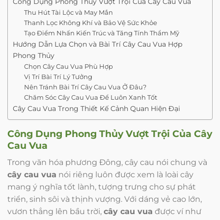
Công Dụng Phong Thủy Vượt Trội Của Cây Cau Vua
Thu Hút Tài Lộc và May Mắn
Thanh Lọc Không Khí và Bảo Vệ Sức Khỏe
Tạo Điểm Nhấn Kiến Trúc và Tăng Tính Thẩm Mỹ
Hướng Dẫn Lựa Chọn và Bài Trí Cây Cau Vua Hợp
Phong Thủy
Chọn Cây Cau Vua Phù Hợp
Vị Trí Bài Trí Lý Tưởng
Nên Tránh Bài Trí Cây Cau Vua Ở Đâu?
Chăm Sóc Cây Cau Vua Để Luôn Xanh Tốt
Cây Cau Vua Trong Thiết Kế Cảnh Quan Hiện Đại
Công Dụng Phong Thủy Vượt Trội Của
Cây
Cau Vua
Trong văn hóa phương Đông, cây cau nói chung và
cây cau vua
nói riêng luôn được xem là loài cây
mang ý nghĩa tốt lành, tượng trưng cho sự phát
triển, sinh sôi và thịnh vượng. Với dáng vẻ cao lớn,
vươn thẳng lên bầu trời,
cây cau vua
được ví như