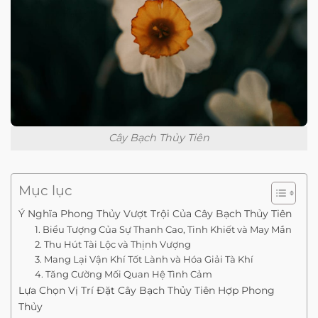
Cây Bạch Thủy Tiên
Mục lục
Ý Nghĩa Phong Thủy Vượt Trội Của Cây Bạch Thủy Tiên
1. Biểu Tượng Của Sự Thanh Cao, Tinh Khiết và May Mắn
2. Thu Hút Tài Lộc và Thịnh Vượng
3. Mang Lại Vận Khí Tốt Lành và Hóa Giải Tà Khí
4. Tăng Cường Mối Quan Hệ Tình Cảm
Lựa Chọn Vị Trí Đặt Cây Bạch Thủy Tiên Hợp Phong
Thủy