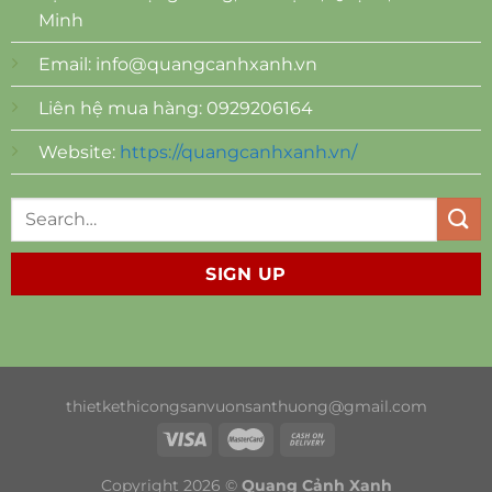
Minh
Email:
info@quangcanhxanh.vn
Liên hệ mua hàng: 0929206164
Website:
https://quangcanhxanh.vn/
SIGN UP
thietkethicongsanvuonsanthuong@gmail.com
Copyright 2026 ©
Quang Cảnh Xanh