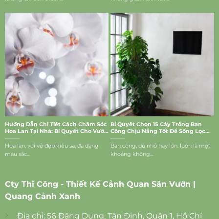
Hướng Dẫn Chi Tiết Cách Chăm Sóc
Bí Quyết Chọn 15 Cây Trồng Ban
Hoa Lan Tại Nhà: Bí Quyết Cho Vườn
Công Chịu Nắng Tốt Để Sống Lọc
Lan Rực Rỡ
Bụi, Mang Vượng Khí Vào Nhà
Hoa lan, với vẻ đẹp kiêu sa, đa dạng
Ban công, dù nhỏ hay lớn, luôn là một
màu sắc...
khoảng không...
Cty Thi Công - Thiết Kế Cảnh Quan Sân Vườn |
Quang Cảnh Xanh
Địa chỉ: 56 Đặng Dung, Tân Định, Quận 1, Hồ Chí