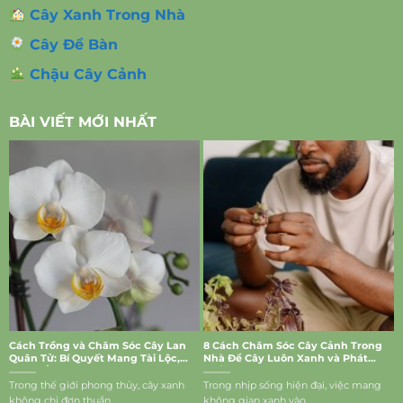
Cây Xanh Trong Nhà
Cây Để Bàn
Chậu Cây Cảnh
BÀI VIẾT MỚI NHẤT
Cách Trồng và Chăm Sóc Cây Lan
8 Cách Chăm Sóc Cây Cảnh Trong
Quân Tử: Bí Quyết Mang Tài Lộc,
Nhà Để Cây Luôn Xanh và Phát
May Mắn Vào Nhà
Triển Tốt
Trong thế giới phong thủy, cây xanh
Trong nhịp sống hiện đại, việc mang
không chỉ đơn thuần...
không gian xanh vào...