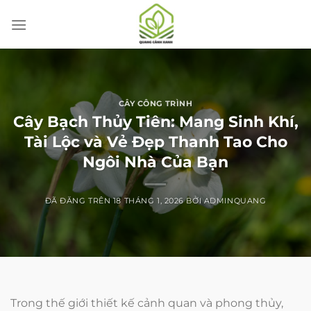
Chuyển
đến
nội
dung
CÂY CÔNG TRÌNH
Cây Bạch Thủy Tiên: Mang Sinh Khí,
Tài Lộc và Vẻ Đẹp Thanh Tao Cho
Ngôi Nhà Của Bạn
ĐÃ ĐĂNG TRÊN
18 THÁNG 1, 2026
BỞI
ADMINQUANG
Trong thế giới thiết kế cảnh quan và phong thủy,